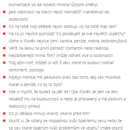
(konverzace se dá rozvést mnoha různými směry)
Jaké vlastnosti na lidech nejvíc nesnášíš? (nahlédnutí do
osobnosti)
Co na tobě tvoji přátelé nejvíc obdivují, co na tobě mají rádi?
Na co jsi nejvíce pyšný(á)? Co považuješ za své největší úspěchy?
(čeho si člověk nejvíce cení, kariéra, peníze, rodina, dobrodružství)
Věříš na lásku na první pohled? (romantik nebo realista)
Nejoblíbenější kniha, film? (může odhalit více o osobnosti)
Tvůj dům hoří, můžeš si vzít 3 věci, které to budou? (odhalí
sentiment, postoje)
Kdybys mohl(a) mít jakoukoliv práci bez toho, aby ses musel(a)
starat o peníze, co by to bylo?
Kde si myslíš, že budeš za pět let? (žije člověk ze den na den,
nezáleží mu na budoucnosti a nebo je připravený a má pozitivní a
realistický výhled)
Co jsi dělal(a) minulý víkend, víkend před tím?
Myslíš si, že vztahy se rozpadnou kvůli špatnému sexu nebo že
se sex stane špatným kvůli problémům ve vztahu? (máte stejný