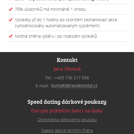
78% účastníků má minimálně 1 shodu
Výsledky již do 1 hodiny po skončení seznamovací akce
(vyhodnocovány automatizovaným systémem)
Možná změna výběru i po rozeslání výsledků
Kontakt
Jana Olivová
Tel.: +420 736 217 056
E-mail:
Speed dating dárkové poukazy
Darujte přátelům šanci na lásku
Objednávka dárkového poukazu
Speed dating termíny Praha