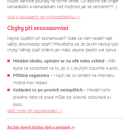
koupit
dárkové poukazy na rychlé rande
. Co lepšího dát
single
kamarádům a kamarádkám než možnost jak se
seznámit
?!? :)
Více o poukazech na rychloseznamku >>
Chyby při seznamování
Nejste úspěšní při seznamování? Stále se Vám nedaří najít
vážný, dlouhodobý vztah? Přesvědčte se, že za tím nestojí tyto
chyby! Někdy stačí změnit jen málo, abyste zlepšili své šance.
Hledání ideálu, upínání se na věk nebo vzhled
- Měli
byste se soustředit na to, jak si s druhým rozumíte a jestli...
Přílišná negativita
– I když Vás to randění na internetu
možná moc nebaví...
Vzdávání to po prvních neúspěších
– Hledání toho
pravého nebo té pravé může být únavné, zdlouhavé a i
dosti...
další chyby při seznamování >>
Archiv speed dating tipů a novinek >>