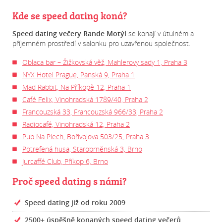
Kde se speed dating koná?
Speed dating večery Rande Motýl
se konají v útulném a
příjemném prostředí v salonku pro uzavřenou společnost.
Oblaca bar – Žižkovská věž, Mahlerovy sady 1, Praha 3
NYX Hotel Prague, Panská 9, Praha 1
Mad Rabbit, Na Příkopě 12, Praha 1
Café Felix, Vinohradská 1789/40, Praha 2
Francouzská 33, Francouzská 966/33, Praha 2
Radiocafé, Vinohradská 12, Praha 2
Pub Na Plech, Bořivojova 503/25, Praha 3
Potrefená husa, Starobrněnská 3, Brno
Jurcaffé Club, Příkop 6, Brno
Proč speed dating s námi?
Speed dating již od roku 2009
2500+ úspěšně konaných speed dating večerů