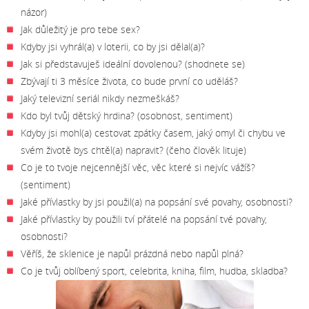
názor)
Jak důležitý je pro tebe sex?
Kdyby jsi vyhrál(a) v loterii, co by jsi dělal(a)?
Jak si představuješ ideální dovolenou? (shodnete se)
Zbývají ti 3 měsíce života, co bude první co uděláš?
Jaký televizní seriál nikdy nezmeškáš?
Kdo byl tvůj dětský hrdina? (osobnost, sentiment)
Kdyby jsi mohl(a) cestovat zpátky časem, jaký omyl či chybu ve
svém životě bys chtěl(a) napravit? (čeho člověk lituje)
Co je to tvoje nejcennější věc, věc které si nejvíc vážíš?
(sentiment)
Jaké přívlastky by jsi použil(a) na popsání své povahy, osobnosti?
Jaké přívlastky by použili tví přátelé na popsání tvé povahy,
osobnosti?
Věříš, že sklenice je napůl prázdná nebo napůl plná?
Co je tvůj oblíbený sport, celebrita, kniha, film, hudba, skladba?