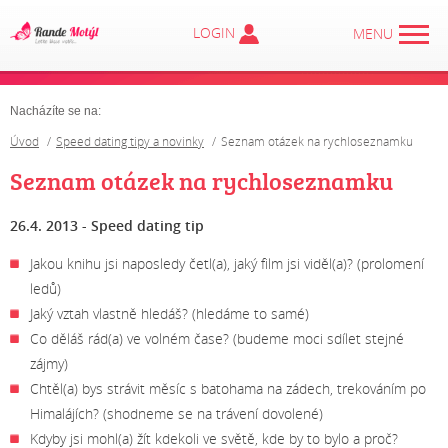
LOGIN
MENU
Nacházíte se na:
Úvod
Speed dating tipy a novinky
Seznam otázek na rychloseznamku
Seznam otázek na rychloseznamku
26.4. 2013 - Speed dating tip
Jakou knihu jsi naposledy četl(a), jaký film jsi viděl(a)? (prolomení
ledů)
Jaký vztah vlastně hledáš? (hledáme to samé)
Co děláš rád(a) ve volném čase? (budeme moci sdílet stejné
zájmy)
Chtěl(a) bys strávit měsíc s batohama na zádech, trekováním po
Himalájích? (shodneme se na trávení dovolené)
Kdyby jsi mohl(a) žít kdekoli ve světě, kde by to bylo a proč?